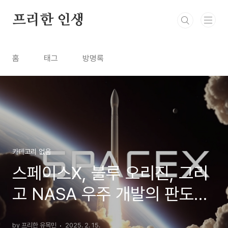
본문 바로가기
프리한 인생
홈
태그
방명록
카테고리 없음
스페이스X, 블루 오리진, 그리
고 NASA 우주 개발의 판도가
바뀐다
by 프리한 유목민
2025. 2. 15.